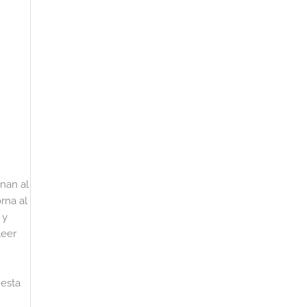
nan al
rna al
 y
leer
 esta