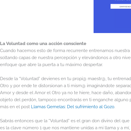
La Voluntad como una acción consciente
Cuando hacemos esto de forma recurrente entrenamos nuestra Me
soltando capas de nuestra percepción y elevándonos a otro nivel 
enfoque que abre la puerta a tu máximo despertar.
Desde la “Voluntad” devienes en tu propi@ maestr@, tu entrenado
Otro y por ende te distorsionan a ti mism@ imaginándote separado
Amor y desde el Amor el Otro ya no te hiere, hace daño, abandona
objeto del perdón, tampoco encontrarás en ti enganche alguno pa
más en el post
Llamas Gemelas: Del sufrimiento al Gozo
.
Sabrás entonces que la “Voluntad” es el gran don divino del qu
es la clave número 1 que nos mantiene unidas a mi llama y a mí,