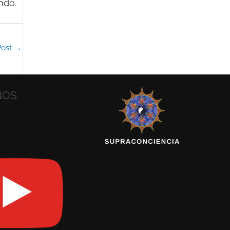
ndo.
Post
→
NOS