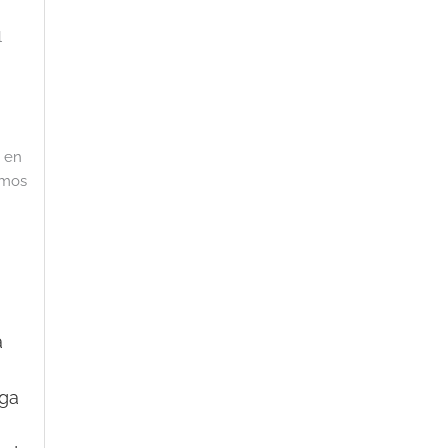
l
 en
amos
a
oga