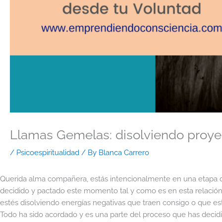
Llamas Gemelas: disolviendo proye
/
Psicoespiritualidad
/ By
Blanca Carrero
Querida alma compañera, estás intencionalmente en una etapa de
decidido y pactado este momento tal y como es en esta relació
estés disolviendo energías negativas que traen consigo o que es
Todo ha sido acordado y es una parte del proceso que has decidid