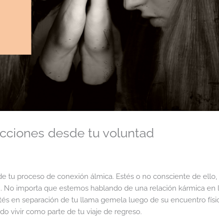
cciones desde tu voluntad
 tu proceso de conexión álmica. Estés o no consciente de ello, 
n. No importa que estemos hablando de una relación kármica en 
tés en separación de tu llama gemela luego de su encuentro físi
o vivir como parte de tu viaje de regreso.