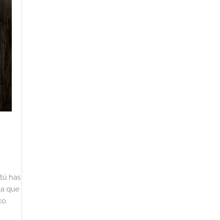
tú has
la que
co.