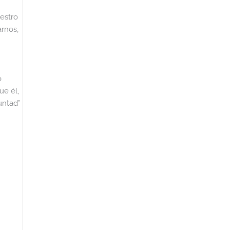
estro
arnos,
o
ue él,
untad”