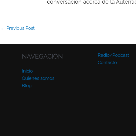
conversación acerca de la Autenti
←
Previous Post
NAVEGACIÓN
Radio/Podcast
Contacto
Inicio
Quienes somos
Blog