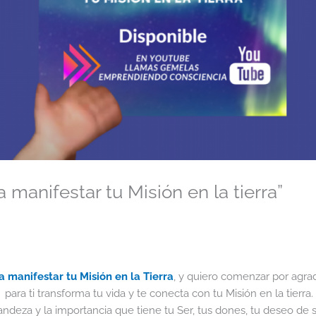
 manifestar tu Misión en la tierra”
a manifestar tu Misión en la Tierra
, y quiero comenzar por agra
a ti transforma tu vida y te conecta con tu Misión en la tierra.
za y la importancia que tiene tu Ser, tus dones, tu deseo de se