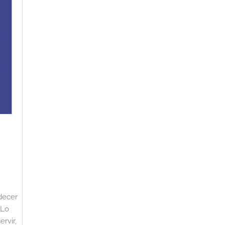
decer
 Lo
rvir,