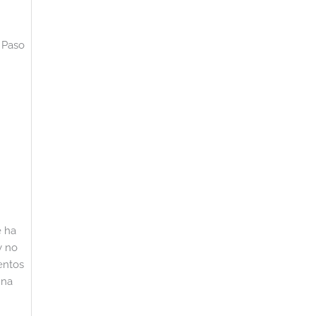
e Paso
e ha
y no
entos
una