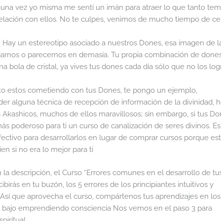
guna vez yo misma me sentí un imán para atraer lo que tanto tem
 relación con ellos. No te culpes, venimos de mucho tiempo de c
 Hay un estereotipo asociado a nuestros Dones, esa imagen de l
lejarnos o parecernos en demasía. Tu propia combinación de done
a bola de cristal, ya vives tus dones cada día sólo que no los log
to estos cometiendo con tus Dones, te pongo un ejemplo,
r alguna técnica de recepción de información de la divinidad, 
s Akashicos, muchos de ellos maravillosos; sin embargo, si tus D
ás poderoso para ti un curso de canalización de seres divinos. Es 
ctivo para desarrollarlos en lugar de comprar cursos porque es
n si no era lo mejor para ti
 la descripción, el Curso “Errores comunes en el desarrollo de tu
irás en tu buzón, los 5 errores de los principiantes intuitivos y
Así que aprovecha el curso, compártenos tus aprendizajes en los
m bajo emprendiendo consciencia Nos vemos en el paso 3 para
piritual.