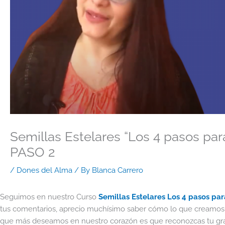
Semillas Estelares “Los 4 pasos para
PASO 2
/
Dones del Alma
/ By
Blanca Carrero
Seguimos en nuestro Curso
Semillas Estelares Los 4 pasos par
tus comentarios, aprecio muchísimo saber cómo lo que creamos par
que más deseamos en nuestro corazón es que reconozcas tu grande