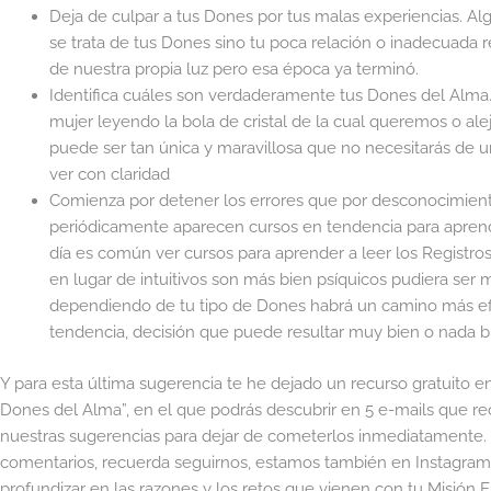
Deja de culpar a tus Dones por tus malas experiencias. Al
se trata de tus Dones sino tu poca relación o inadecuada
de nuestra propia luz pero esa época ya terminó.
Identifica cuáles son verdaderamente tus Dones del Alma.
mujer leyendo la bola de cristal de la cual queremos o a
puede ser tan única y maravillosa que no necesitarás de un
ver con claridad
Comienza por detener los errores que por desconocimien
periódicamente aparecen cursos en tendencia para aprende
día es común ver cursos para aprender a leer los Registro
en lugar de intuitivos son más bien psíquicos pudiera ser m
dependiendo de tu tipo de Dones habrá un camino más efe
tendencia, decisión que puede resultar muy bien o nada bie
Y para esta última sugerencia te he dejado un recurso gratuito en
Dones del Alma”, en el que podrás descubrir en 5 e-mails que recib
nuestras sugerencias para dejar de cometerlos inmediatamente. 
comentarios, recuerda seguirnos, estamos también en Instagra
profundizar en las razones y los retos que vienen con tu Misión Es