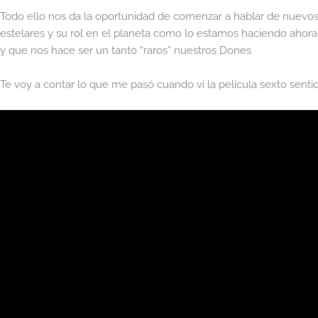
Todo ello nos da la oportunidad de comenzar a hablar de nuevos
estelares y su rol en el planeta como lo estamos haciendo ahora
y que nos hace ser un tanto “raros” nuestros Dones
Te voy a contar lo que me pasó cuando vi la película sexto sentid