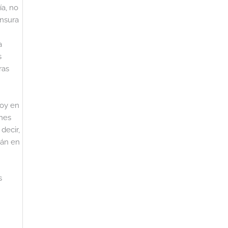
ía, no
ensura
a
s
ras
hoy en
ones
decir,
tán en
s