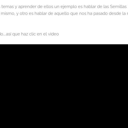
 temas y aprender de ellos un ejemplo es hablar de las Semillas
 mismo, y otro es hablar de aquello que nos ha pasado desde la 
o….así que haz clic en el video